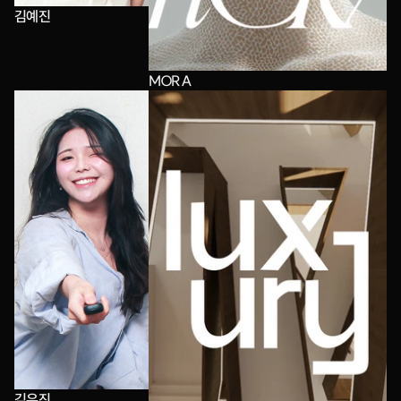
김예진
MORA
김유진