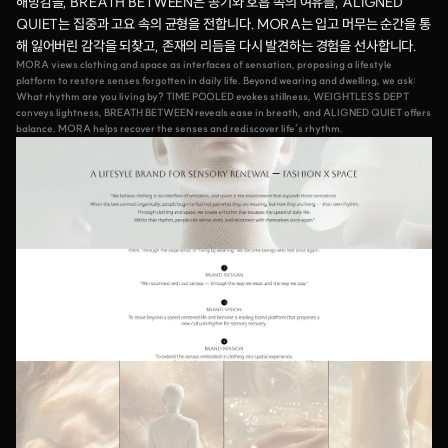
해방감을, BREATH BETWEEN은 공기와 호흡 속의 여유를, ALIGNED 
QUIET는 집중과 고요 속의 균형을 전합니다. MORA는 입고 머무는 순간을 통
해 잃어버린 감각을 되찾고, 존재의 리듬을 다시 발견하는 경험을 선사합니다.
MORA views clothing and space as interfaces of sensation, proposing a lifestyle 
platform to restore senses forgotten in daily life. Beyond wearing and dwelling, we ask: 
What rhythm are you living by? TIME POOLED evokes stillness, WEIGHTLESS DEPT 
conveys lightness, BREATH BETWEEN reveals ease in breath, and ALIGNED QUIET offers 
balance. MORA helps recover the senses and rediscover life’s rhythm.