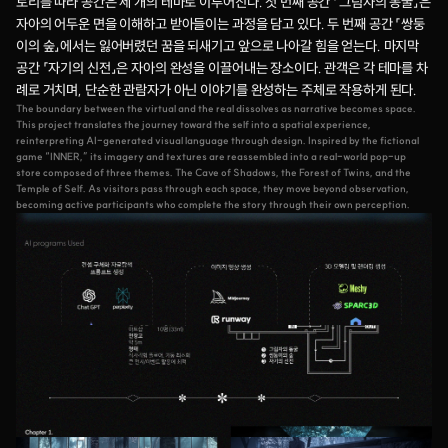
토리를 따라 공간은 세 개의 테마로 이루어진다. 첫 번째 공간 「그림자의 동굴」은 
자아의 어두운 면을 이해하고 받아들이는 과정을 담고 있다. 두 번째 공간 「쌍둥
이의 숲」에서는 잃어버렸던 꿈을 되새기고 앞으로 나아갈 힘을 얻는다. 마지막 
공간 「자기의 신전」은 자아의 완성을 이끌어내는 장소이다. 관객은 각 테마를 차
례로 거치며, 단순한 관람자가 아닌 이야기를 완성하는 주체로 작용하게 된다.
The boundary between the virtual and the real dissolves as narrative becomes space. 
This project translates the journey toward the self into a spatial experience, 
reinterpreting AI-generated visual language through design. Inspired by the fictional 
game “INNER,” its imagery and textures are reassembled into a real-world pop-up 
store composed of three themes. The Cave of Shadows, the Forest of Twins, and the 
Temple of Self. As visitors pass through each space, they move beyond observation, 
becoming active participants who complete the story through their own perception.