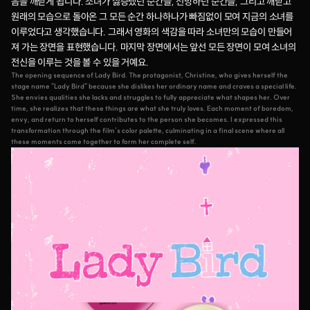
음을 깨닫게 됩니다. 소녀가 싫증냈던 순간들, 선망하던 순간들, 그리고 깨닫고 
원래의 모습으로 돌아온 그 모든 순간 하나하나가 빠짐없이 모여 지금의 소녀를 
이루었다고 생각했습니다. 그래서 영화의 색감을 따라 소녀만의 모습이 만들어
져 가는 장면을 표현했습니다. 마지막 장면에서는 앞선 모든 장면이 모여 소녀의 
전신을 이루는 것을 볼 수 있을 거예요.
The opening sequence of Lady Bird. The protagonist, Christine, who gives herself the 
stage name "Lady Bird" because she dislikes her ordinary name and craves a special life. 
She envies qualities she lacks and struggles to fully appreciate what shapes her. Over 
time, she realizes that these things are what she truly loves. Each moment of boredom, 
envy, and return to herself contributes to the person she becomes. I expressed this 
transformation through the film’s color palette, culminating in a final scene where all 
these moments come together to form her complete self.