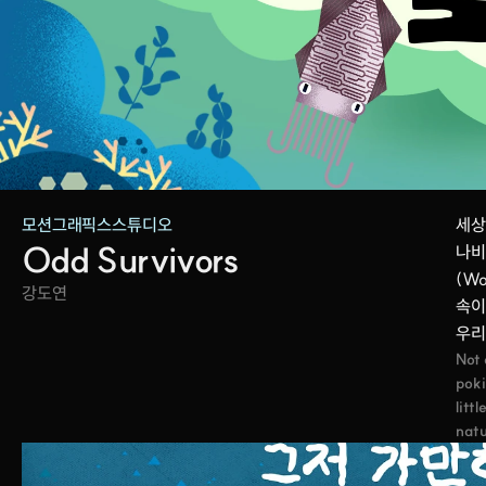
모션그래픽스스튜디오
세상
Odd Survivors
나비
(W
강도연
속이
우리
Not 
poki
litt
natu