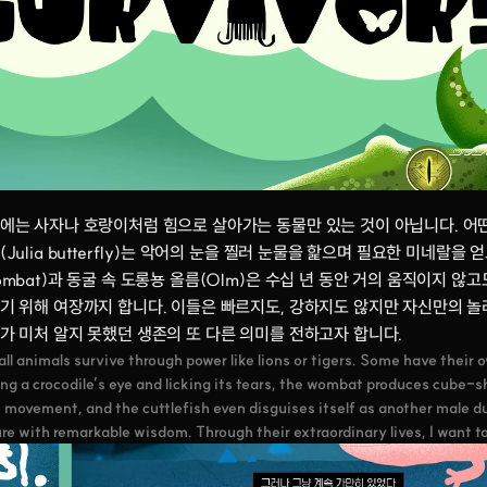
에는 사자나 호랑이처럼 힘으로 살아가는 동물만 있는 것이 아닙니다. 어떤
(Julia butterfly)는 악어의 눈을 찔러 눈물을 핥으며 필요한 미네랄
ombat)과 동굴 속 도롱뇽 올름(Olm)은 수십 년 동안 거의 움직이지 않고도
기 위해 여장까지 합니다. 이들은 빠르지도, 강하지도 않지만 자신만의 놀
가 미처 알지 못했던 생존의 또 다른 의미를 전하고자 합니다.
all animals survive through power like lions or tigers. Some have their o
ng a crocodile’s eye and licking its tears, the wombat produces cube-
le movement, and the cuttlefish even disguises itself as another male du
re with remarkable wisdom. Through their extraordinary lives, I want t