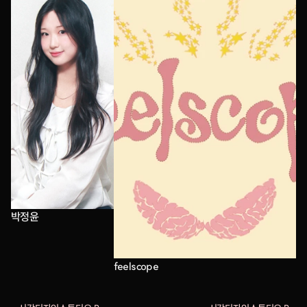
박정윤
feelscope