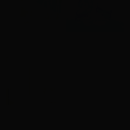
A Walk In The Park
Alight, Your Algorithmic 
Space
황서영
최은정
AT:Y
Error Couture
최승원
김서인