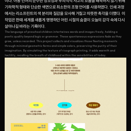
이다. 아동 언어의 순수한 창조성과 무의식적 사고의 흐름을 왜곡하지 않기 위해 
기하학적 형태와 단순한 색면으로 최소한의 조형 언어를 사용하였다. 인쇄 과정
에서는 리소프린트의 색 분리와 질감을 모사해 거칠고 따뜻한 촉각을 더했다. 이 
작업은 한때 세계를 새롭게 명명하던 어린 시절의 숨결이 오늘의 감각 속에 다시 
살아나길 바라는 기록이다.
The language of preschool children intertwines words and images freely, holding a 
poetic quality beyond logic or grammar. These spontaneous expressions fade as they 
grow, unless recorded. This project collects and visualizes those fleeting moments 
through minimal geometric forms and simple colors, preserving the purity of their 
imagination. By simulating the texture of risograph printing, it adds warmth and 
tactility, recalling the breath of childhood within the sensibilities of today.