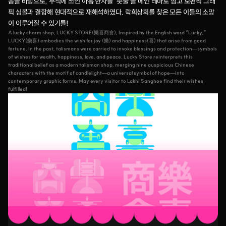
음을 바탕으로, 부적에 쓰인 아홉 한자를 ‘촛불’을 메인 테마로 삼고 보편적 그래
픽 심볼과 결합해 현대적으로 재해석하였다. 락희상회를 찾은 모든 이들의 소망
이 이루어질 수 있기를!
A lucky charm shop, LUCKY STORE(樂喜商會), Inspired by the English word “Lucky,” 
LUCKY(樂喜) embodies the wish for joy (樂) and happiness(喜) that arise from good 
fortune. In the past, talismans were carried to invoke blessings and protection—symbols 
of wishes for wealth, happiness, love, and peace. Lucky Store reinterprets this 
traditional belief as a modern talisman shop, merging nine auspicious Chinese 
characters with the motif of candlelight—a universal symbol of hope—into 
contemporary graphic forms. May every visitor to Lakhi Sanghoe find their wishes 
fulfilled!