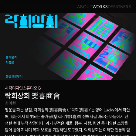
ABOUT
WORKS
DESIGNERS
시각디자인스튜디오 B
락희상회 樂喜商會
최아현
행운을 파는 상점, 락희상회(樂喜商會). ‘락희(樂喜)’는 영어 Lucky에서 착안
해, 행운에서 비롯되는 즐거움(樂)과 기쁨(喜)이 전해지길 바라는 마음에서 탄
생한 현대 부적 상점이다. 과거 부적은 재물, 행복, 사랑, 평안 등 다양한 소망을 
담아 몸에 지니며 복과 보호를 기원하던 도구였다. 락희상회는 이러한 전통적 믿