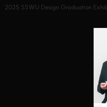
2025 
SSWU Design Graduation Exhib